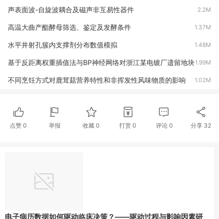
声表面波-自旋波耦合及磁声非互易性器件
2.2M
高温大曲产酯酵母筛选、鉴定及发酵条件
1.37M
水平井射孔簇内支撑剂分布数值模拟
1.48M
基于反距离权重插值法与BP神经网络对浙江某电镀厂遗留地块
1.99M
土壤重金属健康风险评价及预测
不同烹饪方式对鹿茸菇营养特性和非挥发性风味物质的影响
1.02M
光纤端面耦合周期极化铌酸锂（PPLN）薄膜波导器件的研究
1.64M
纵向约束视角下微博反腐的互动逻辑——结合大数据与深度案
1.74M
点赞
0
举报
收藏
0
打赏
0
评论
0
分享
32
例的探索
中国河流及湾区河口中微塑料的赋存输运特性研究进展
0.94M
基于UPLC-MS/MS技术分析‘福红’李冷藏期间初生代谢物动态
1.23M
变化规律
横向流场中矩形喷嘴射流破碎特征的数值研究
1.28M
电容去离子脱盐电极材料的研究进展
0.78M
多式联运的政企联动机制及政策创新
0.72M
电子病历数据如何驱动临床决策？——驱动过程与影响因素研