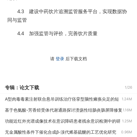
4.3 建设中药饮片追溯监管服务平台，实现数据协
同与监管
4.4 加强监管与评价，完善饮片质量
请
登录
后下载文档
专辑：论文下载
1/26
A型肉毒毒素注射联合悬吊训练治疗痉挛型脑性瘫痪尖足的短
1.24M
期疗效观察
基于色氨酸-芳香烃受体代谢通路探讨溃疡性结肠炎肠屏障修复
1.16M
的研究进展
功能近红外光谱成像技术在意识障碍患者残余意识检测中的研
1.25M
究
无金属酸性条件下催化合成β-溴代烯基硫醚的工艺优化研究
0.96M