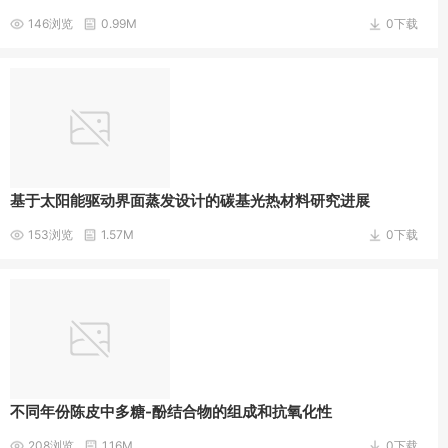
146浏览
0.99M
0下载
基于太阳能驱动界面蒸发设计的碳基光热材料研究进展
153浏览
1.57M
0下载
不同年份陈皮中多糖-酚结合物的组成和抗氧化性
208浏览
1.16M
0下载