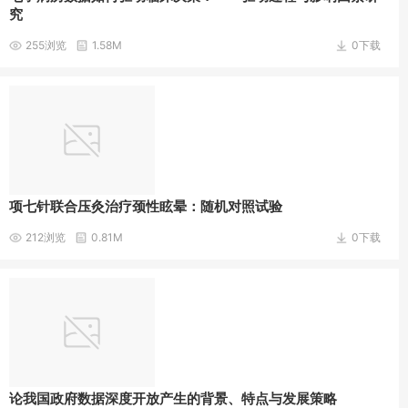
高强钢绞线网增强工程水泥基复合材料加固损伤RC梁受弯裂
1.24M
究
缝分析
基于运营需求的动车组车队维修策略优化
0.92M
255浏览
1.58M
0下载
花生壳基硬碳孔结构调控及储钠性能研究
1.35M
纳米SiO2对硫铝酸盐混凝土负温力学性能与微观结构的影响
1.69M
缓释作用对三价锰-焦磷酸盐/亚硫酸盐体系氧化效能的影响
0.99M
平行流交叉口车道控制与信号配时组合优化
1.72M
基于红外LED线型标靶的掘进机视觉定位方法研究
1.47M
项七针联合压灸治疗颈性眩晕：随机对照试验
猪笼液蛋白酶消减牛乳蛋白致敏表位的研究
1.1M
212浏览
0.81M
0下载
基于LabCar的永磁同步电机建模与验证
0.89M
陕北黄土区深剖面不同土地利用方式下土壤水分和温度的分布
2.4M
特征
论我国政府数据深度开放产生的背景、特点与发展策略