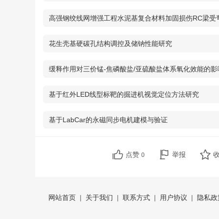
高强钢绞线网增强工程水泥基复合材料加固损伤RC梁受
裂缝分析
花生壳基硬碳孔结构调控及储钠性能研究
缓释作用对三价锰-焦磷酸盐/亚硫酸盐体系氧化效能的影
基于红外LED线型标靶的掘进机视觉定位方法研究
基于LabCar的永磁同步电机建模与验证
点赞
举报
0
网站首页
|
关于我们
|
联系方式
|
用户协议
|
隐私政