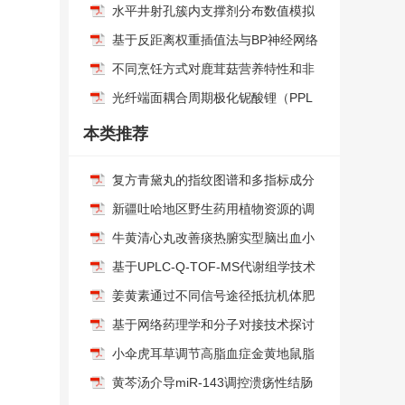
条件
水平井射孔簇内支撑剂分布数值模拟
基于反距离权重插值法与BP神经网络
对浙江某电镀厂遗留地块土壤重金属
不同烹饪方式对鹿茸菇营养特性和非
健康风险评价及预测
挥发性风味物质的影响
光纤端面耦合周期极化铌酸锂（PPL
N）薄膜波导器件的研究
本类推荐
复方青黛丸的指纹图谱和多指标成分
含量研究
新疆吐哈地区野生药用植物资源的调
查与分析
牛黄清心丸改善痰热腑实型脑出血小
鼠血脑屏障损伤的作用机制
基于UPLC-Q-TOF-MS代谢组学技术
探究五味参芩汤调控“肺-肠轴”改善肺
姜黄素通过不同信号途径抵抗机体肥
纤维化的作用机制
胖的研究进展
基于网络药理学和分子对接技术探讨
巴戟天治疗膝骨关节炎的分子机制
小伞虎耳草调节高脂血症金黄地鼠脂
质代谢的作用机制
黄芩汤介导miR-143调控溃疡性结肠