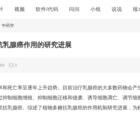
片
视频
软件/代码
问问
小组
说说
报
中药学
抗乳腺癌作用的研究进展
64M
0
和死亡率呈逐年上升趋势。目前治疗乳腺癌的大多数药物会产
过抑制细胞增殖、抑制细胞迁移和侵袭、诱导细胞凋亡、调节细
径抗乳腺癌。综述了植物多糖抗乳腺癌的作用机制研究进展，为