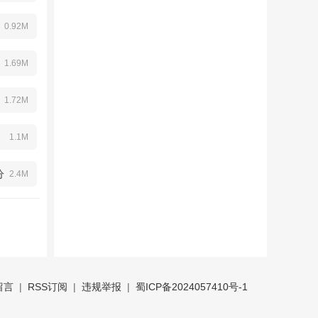
缺乳
0.92M
1.69M
1.72M
1.1M
分
2.4M
留言
|
RSS订阅
|
违规举报
|
蜀ICP备2024057410号-1