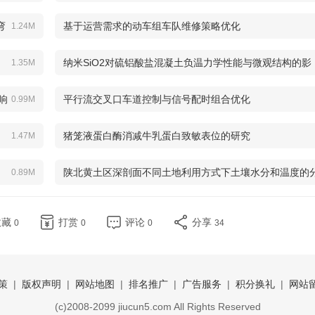
弯
基于运营需求的动车组车队维修策略优化
1.24M
纳米SiO2对硫铝酸盐混凝土负温力学性能与微观结构的影
1.35M
响
响
平行流交叉口车道控制与信号配时组合优化
0.99M
猪笼液蛋白酶消减牛乳蛋白致敏表位的研究
1.47M
陕北黄土区深剖面不同土地利用方式下土壤水分和温度的
0.89M
布特征
收藏
打赏
评论
分享
0
0
0
34
策
|
版权声明
|
网站地图
|
排名推广
|
广告服务
|
积分换礼
|
网站
(c)2008-2099 jiucun5.com All Rights Reserved