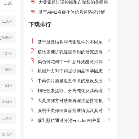
炎小鼠铁死亡的分子机制研究
大黄素通过调控细胞自噬影响鼻咽癌
1/26
细胞增殖及迁移的作用机制
基于AIM2炎症小体信号通路探讨解
1.16M
毒化瘀颗粒调控急性肝衰竭小鼠肝细
下载排行
胞焦亡的实验研究
究
1
0.96M
0
基于显微结构与代谢组学的不同采
2
0
收季节远志特征研究
植物多糖抗乳腺癌作用的研究进展
1.37M
3
0
褐色钟花树中一种新环烯醚萜抑制
4
1.99M
0
机械外力对中药提取物晶体学固态
多柔比星诱导的心肌细胞凋亡
5
0
形式及溶出速率的影响研究——以女贞子
中药饮片质量追溯体系的建设及应
1.64M
6
0
提取物为例
用
枸杞色素提取、分离纯化及其药理
7
0
作用的研究进展
大黄灵脾方对缺血再灌注急性肾损
0.94M
8
0
伤大鼠氧化应激反应的调节作用机制
决明子类保健食品批准情况及其对
1.28M
9
0
食药物质产品研发和监管的启示
催乳颗粒通过分泌Frizzled相关蛋
白2-Wnt/β-catenin信号通路改善大鼠产后
0.72M