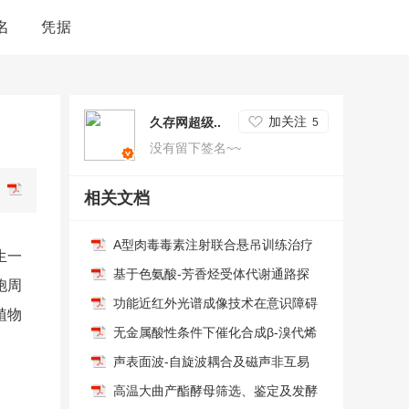
名
凭据
加关注
久存网超级..
5
没有留下签名~~
相关文档
A型肉毒毒素注射联合悬吊训练治疗
生一
痉挛型脑性瘫痪尖足的短期疗效观察
基于色氨酸-芳香烃受体代谢通路探
胞周
讨溃疡性结肠炎肠屏障修复的研究进
功能近红外光谱成像技术在意识障碍
植物
展
患者残余意识检测中的研究
无金属酸性条件下催化合成β-溴代烯
基硫醚的工艺优化研究
声表面波-自旋波耦合及磁声非互易
性器件
高温大曲产酯酵母筛选、鉴定及发酵