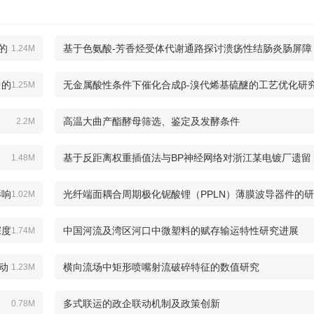
的
基于色氨酸-芳香烃受体代谢通路探讨溃疡性结肠炎肠屏障
1.24M
修复的研究进展
中的
无金属酸性条件下催化合成β-溴代烯基硫醚的工艺优化研
1.25M
高温大曲产酯酵母筛选、鉴定及发酵条件
2.2M
基于反距离权重插值法与BP神经网络对浙江某电镀厂遗留
1.48M
地块土壤重金属健康风险评价及预测
影响
光纤端面耦合周期极化铌酸锂（PPLN）薄膜波导器件的研
1.02M
究
深度
中国河流及湾区河口中微塑料的赋存输运特性研究进展
1.74M
物动
横向流场中矩形喷嘴射流破碎特征的数值研究
1.23M
多式联运的政企联动机制及政策创新
0.78M