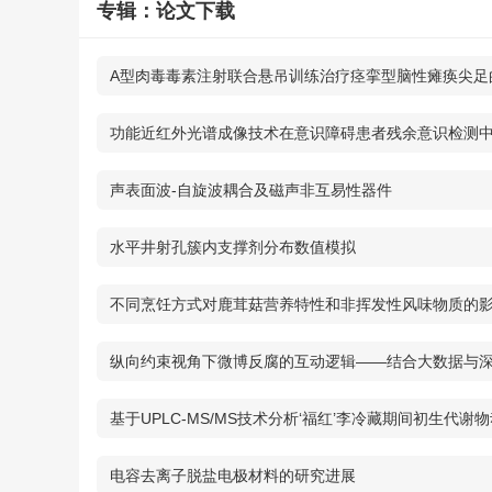
专辑：论文下载
A型肉毒毒素注射联合悬吊训练治疗痉挛型脑性瘫痪尖足
短期疗效观察
功能近红外光谱成像技术在意识障碍患者残余意识检测
研究
声表面波-自旋波耦合及磁声非互易性器件
水平井射孔簇内支撑剂分布数值模拟
不同烹饪方式对鹿茸菇营养特性和非挥发性风味物质的
纵向约束视角下微博反腐的互动逻辑——结合大数据与
案例的探索
基于UPLC-MS/MS技术分析‘福红’李冷藏期间初生代谢
态变化规律
电容去离子脱盐电极材料的研究进展