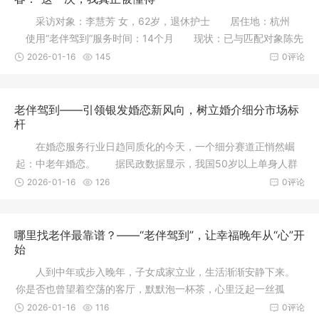
采访对象：李慧芳 女，62岁，退休护士 居住地：杭州
使用“老伴驾到”服务时间：14个月 现状：已与匹配对象陈先
生
2026-01-16
145
0评论
老伴驾到——引领银发婚恋新风向，树立婚介细分市场标
杆
在婚恋服务行业日趋同质化的今天，一个细分赛道正悄然崛
起：中老年婚恋。 据民政数据显示，我国50岁以上单身人群
已突破80
2026-01-16
126
0评论
哪里找老伴最靠谱？——“老伴驾到”，让幸福晚年从“心”开
始
人到中年或步入晚年，子女成家立业，生活渐渐安静下来。
你是否也曾望着空荡的客厅，默默泡一杯茶，心里泛起一丝孤
单？ 其
2026-01-16
116
0评论