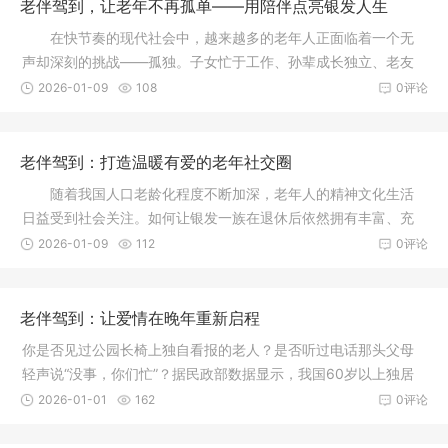
老伴驾到，让老年不再孤单——用陪伴点亮银发人生
在快节奏的现代社会中，越来越多的老年人正面临着一个无
声却深刻的挑战——孤独。子女忙于工作、孙辈成长独立、老友
陆续离世
2026-01-09
108
0评论
老伴驾到：打造温暖有爱的老年社交圈
随着我国人口老龄化程度不断加深，老年人的精神文化生活
日益受到社会关注。如何让银发一族在退休后依然拥有丰富、充
实的社交
2026-01-09
112
0评论
老伴驾到：让爱情在晚年重新启程
你是否见过公园长椅上独自看报的老人？是否听过电话那头父母
轻声说“没事，你们忙”？据民政部数据显示，我国60岁以上独居
和空巢
2026-01-01
162
0评论