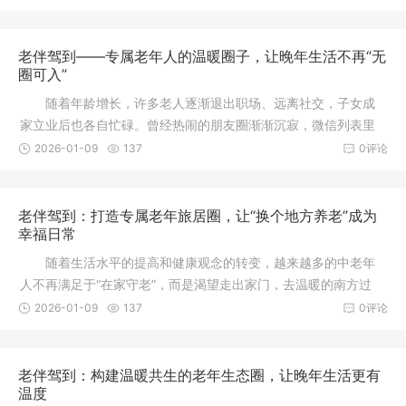
老伴驾到——专属老年人的温暖圈子，让晚年生活不再“无
圈可入”
随着年龄增长，许多老人逐渐退出职场、远离社交，子女成
家立业后也各自忙碌。曾经热闹的朋友圈渐渐沉寂，微信列表里
多是家庭
2026-01-09
137
0评论
老伴驾到：打造专属老年旅居圈，让“换个地方养老”成为
幸福日常
随着生活水平的提高和健康观念的转变，越来越多的中老年
人不再满足于“在家守老”，而是渴望走出家门，去温暖的南方过
冬、到
2026-01-09
137
0评论
老伴驾到：构建温暖共生的老年生态圈，让晚年生活更有
温度