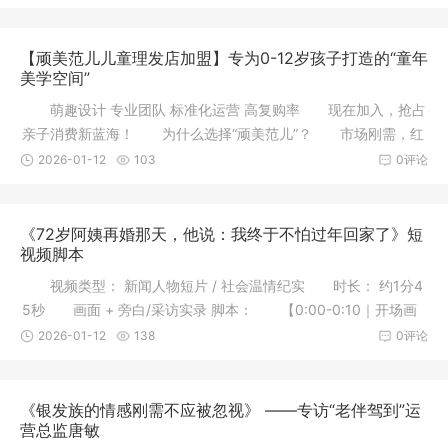
【顽美范儿儿童理发店加盟】专为0-12岁孩子打造的“童年
美学空间”
萌趣设计 专业团队 标准化运营 高复购率 现在加入，抢占
亲子消费新蓝海！ 为什么选择“顽美范儿”？ 市场刚需，红
2026-01-12
103
0评论
《72岁阿姨再婚那天，他说：我终于不怕过年回家了》短
视频脚本
视频类型： 新闻人物短片 / 社会温情纪实 时长： 约1分4
5秒 画面 + 旁白/采访实录 脚本： 【0:00-0:10｜开场画
面】
2026-01-12
138
0评论
《银发族的情感刚需不应被忽视》 ——专访“老伴驾到”运
营总监唐敏