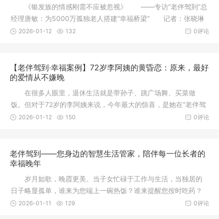
《银发族的情感刚需不应被忽视》 ——专访“老伴驾到”总
经理唐敏：为5000万孤独老人搭建“幸福桥梁” 记者：张晓琳
|
2026-01-12
132
0评论
【老伴驾到·幸福案例】72岁李阿姨的黄昏恋：原来，最好
的爱情从不嫌晚
在很多人眼里，退休生活就是带孙子、跳广场舞、买菜做
饭。但对于72岁的李阿姨来说，今年最大的惊喜，是她在“老伴驾
到”平台
2026-01-12
150
0评论
老伴驾到——您身边的智慧生活管家，陪伴每一位长者的
幸福晚年
岁月如歌，晚霞更美。当子女忙碌于工作与生活，当独居的
日子略显孤单，谁来为您端上一碗热饭？谁来提醒您按时吃药？
谁在风雨
2026-01-11
129
0评论