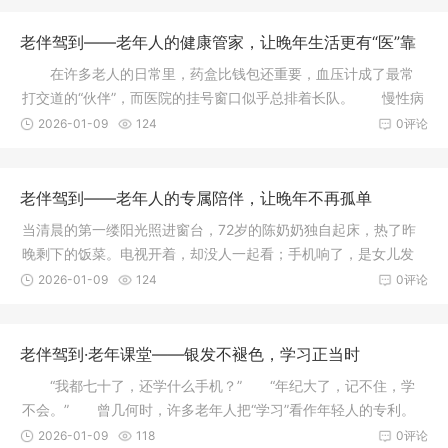
老伴驾到——老年人的健康管家，让晚年生活更有“医”靠
在许多老人的日常里，药盒比钱包还重要，血压计成了最常
打交道的“伙伴”，而医院的挂号窗口似乎总排着长队。 慢性病
管理
2026-01-09
124
0评论
老伴驾到——老年人的专属陪伴，让晚年不再孤单
当清晨的第一缕阳光照进窗台，72岁的陈奶奶独自起床，热了昨
晚剩下的饭菜。电视开着，却没人一起看；手机响了，是女儿发
来的语音
2026-01-09
124
0评论
老伴驾到·老年课堂——银发不褪色，学习正当时
“我都七十了，还学什么手机？” “年纪大了，记不住，学
不会。” 曾几何时，许多老年人把“学习”看作年轻人的专利。
2026-01-09
118
0评论