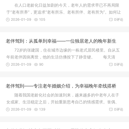
在人口老龄化日益加剧的今天，老年人的需求早已不再局限
于“老有所养”，更追求“老有所乐、老有所伴、老有所为”。如何让
银
2026-01-09
105
0评论
老伴驾到：从孤单到幸福——一位独居老人的晚年新生
72岁的张建国，住在城市边缘的一栋老式居民楼里。自从五
年前老伴因病离世，他的生活仿佛按下了静音键。 每天清
晨，他独自
2026-01-09
90
0评论
老伴驾到——专注老年婚姻介绍，为幸福晚年牵线搭桥
随着我国老龄化社会的加速到来，越来越多的中老年人在子
女成家、生活稳定之后，开始重新思考自己的情感需求。丧偶、
离异或长
2026-01-09
139
0评论