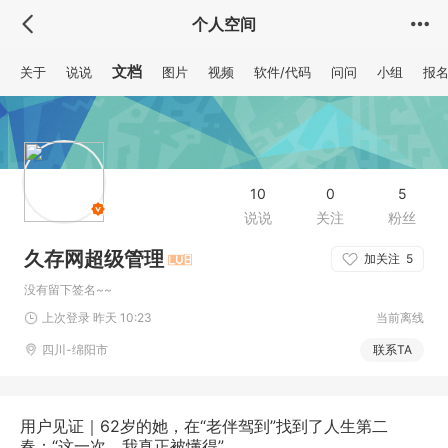
个人空间
文档
关于
说说
图片
视频
软件/代码
问问
小组
报
10
0
5
说说
关注
粉丝
久存网超级管理
加关注
5
没有留下签名~~
上次登录 昨天 10:23
当前离线
四川-绵阳市
联系TA
用户见证｜62岁的她，在“老伴驾到”找到了人生第二
春：“这一次，我真正被懂得”