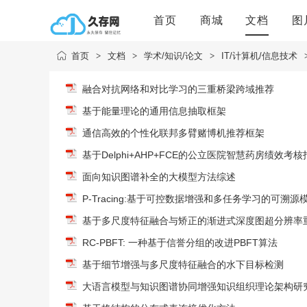
首页
商城
文档
图
首页
>
文档
>
学术/知识/论文
>
IT/计算机/信息技术
融合对抗网络和对比学习的三重桥梁跨域推荐
基于能量理论的通用信息抽取框架
通信高效的个性化联邦多臂赌博机推荐框架
基于Delphi+AHP+FCE的公立医院智慧药房绩效
面向知识图谱补全的大模型方法综述
P-Tracing:基于可控数据增强和多任务学习的可溯
基于多尺度特征融合与矫正的渐进式深度图超分辨率
RC-PBFT: 一种基于信誉分组的改进PBFT算法
基于细节增强与多尺度特征融合的水下目标检测
大语言模型与知识图谱协同增强知识组织理论架构研