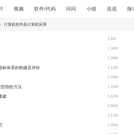
片
视频
软件/代码
问问
小组
说说
报
>
计算机软件及计算机应用
1.6M
1.36M
1.08M
考核指标体系的构建及评价
1.11M
0.59M
源模型指纹方法
1.25M
重建
1.62M
0.96M
2.17M
究
1.05M