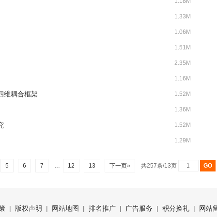
1.18M
1.33M
1.06M
1.51M
2.35M
1.16M
)四维耦合框架
1.52M
1.36M
究
1.52M
1.29M
5
6
7
…
12
13
下一页»
共257条/13页
策
|
版权声明
|
网站地图
|
排名推广
|
广告服务
|
积分换礼
|
网站